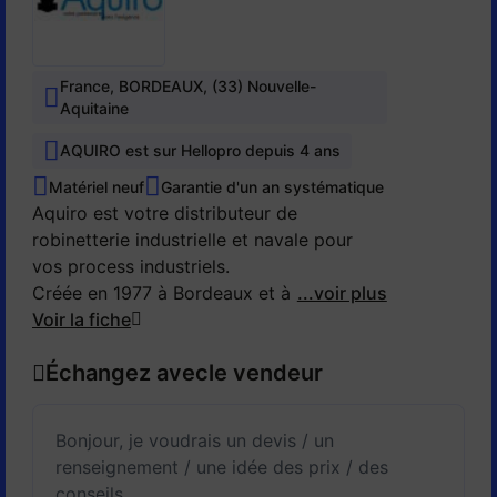
France, BORDEAUX, (33) Nouvelle-
Aquitaine
AQUIRO est sur Hellopro depuis 4 ans
Matériel neuf
Garantie d'un an systématique
Aquiro est votre distributeur de
robinetterie industrielle et navale pour
vos process industriels.
Créée en 1977 à Bordeaux et à Nantes,
...voir plus
Aquiro a toujours su développer des
Voir la fiche
relations professionnelles de confiance
Échangez avec
le vendeur
avec de nombreux clients.
Les connaissances techniques de ses
collaborateurs en process industriels en
ont fait un acteur majeur dans ses
domaines d'activité extrêmement variés.