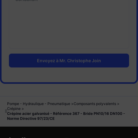
Les valeurs fortes qui ont conduit au
succès de nos produits depuis plus de 40
ans sont:
-l'exigence
-la rigueur
-la soif d'apprendre
-la volonté permanente de performance
-l'esprit d'équipe
Envoyez à Mr. Christophe Join
-la confiance
-la diversité internationale
Pompe - Hydraulique - Pneumatique
Composants polyvalents
Crépine
Crépine acier galvanisé - Référence 367 - Bride PN10/16 DN100 -
Norme Directive 97/23/CE