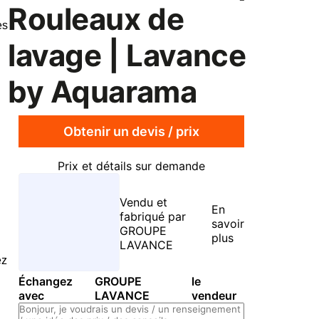
Rouleaux de
es
lavage | Lavance
by Aquarama
Obtenir un devis / prix
Prix et détails sur demande
Vendu et
En
fabriqué par
savoir
GROUPE
plus
LAVANCE
ez
Échangez
GROUPE
le
avec
LAVANCE
vendeur