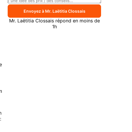
Envoyez à Mr. Laëtitia Clossais
Mr. Laëtitia Clossais répond en moins de
1h
n
e
on
n
: