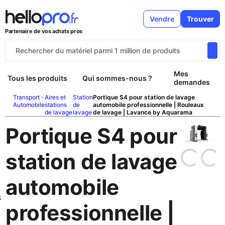
Vendre
Trouver
Partenaire de vos achats pros
Mes
Tous les produits
Qui sommes-nous ?
demandes
Transport -
Aires et
Station
Portique S4 pour station de lavage
Automobile
stations
de
automobile professionnelle | Rouleaux
de lavage
lavage
de lavage | Lavance by Aquarama
Portique S4 pour
station de lavage
automobile
s
professionnelle |