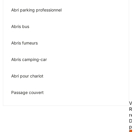
Abri parking professionnel
Abris bus
Abris fumeurs
Abris camping-car
Abri pour chariot
Passage couvert
V
R
r
D
p